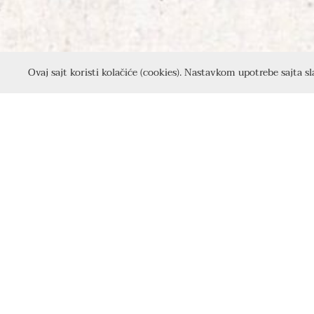
Ovaj sajt koristi kolačiće (cookies). Nastavkom upotrebe sajta s
Skulptura Reka, delo vajarke Angeline