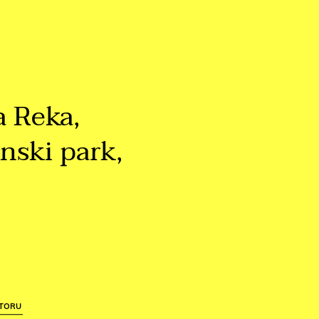
a Reka,
nski park,
STORU