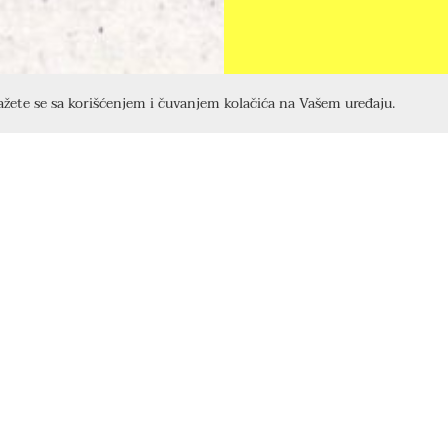
lažete se sa korišćenjem i čuvanjem kolačića na Vašem uređaju.
 Gatalice, postavljena je 27. novembra 1971. 