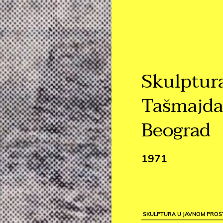
Skulptur
Tašmajda
Beograd
1971
SKULPTURA U JAVNOM PRO