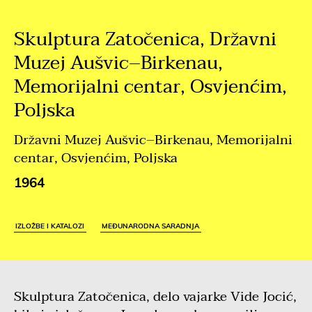
Skulptura Zatočenica, Državni
Muzej Aušvic–Birkenau,
Memorijalni centar, Osvjenćim,
Poljska
Državni Muzej Aušvic–Birkenau, Memorijalni
centar, Osvjenćim, Poljska
1964
IZLOŽBE I KATALOZI
MEĐUNARODNA SARADNJA
Skulptura Zatočenica, delo vajarke Vide Jocić,