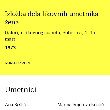
Izložba dela likovnih umetnika
žena
Galerija Likovnog susreta, Subotica, 4–15.
mart
1973
IZLOŽBE I KATALOZI
Umetnici
Ana Bešlić
Marina Sujetova Kostić