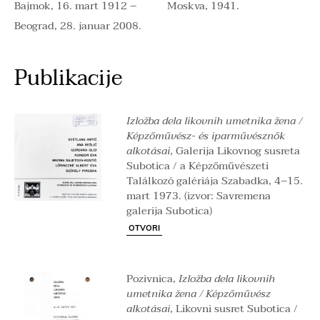
Bajmok, 16. mart 1912 –
Moskva, 1941.
Beograd, 28. januar 2008.
Publikacije
Izložba dela likovnih umetnika žena /
Képzőművész- és iparművésznők
alkotásai
, Galerija Likovnog susreta
Subotica / a Képzőművészeti
Találkozó galériája Szabadka, 4–15.
mart 1973. (izvor: Savremena
galerija Subotica)
OTVORI
Pozivnica,
Izložba dela likovnih
umetnika žena / Képzőművész
alkotásai
, Likovni susret Subotica /