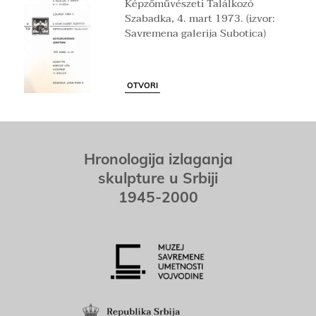
Képzőművészeti Találkozó
Szabadka, 4. mart 1973. (izvor:
Savremena galerija Subotica)
OTVORI
Hronologija izlaganja
skulpture u Srbiji
1945-2000